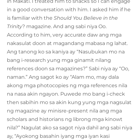
in Makati. I treated him to snacks so I can engage
in a good conversation with him. I asked him if he
is familiar with the
Should You Believe in the
Trinity
? magazine. And ang sabi niya Oo.
According to him, very accurate daw ang mga
nakasulat doon at magandang mabasa ng lahat.
Ang tanong ko sa kaniya ay “Nasubukan mo na
bang i-research yung mga ginamit nilang
references doon sa magazines?” Sabi niya ay “Oo,
naman.” Ang sagot ko ay “Alam mo, may dala
akong mga photocopies ng mga references nila
na nasa akin ngayon. Puwede mo bang i-check
then sabihin mo sa akin kung yung mga nagsulat
ng magazine ay minisre-present nila ang mga
scholars and historians ng librong mga kinowt
nila?” Nagulat ako sa sagot niya dahil ang sabi niya
ay, “Ayokong basahin iyang mga iyan kasi