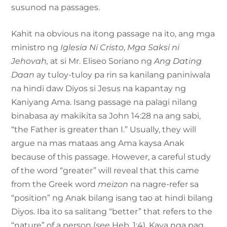
susunod na passages.
Kahit na obvious na itong passage na ito, ang mga
ministro ng
Iglesia Ni Cristo
,
Mga Saksi ni
Jehovah,
at si Mr. Eliseo Soriano ng
Ang Dating
Daan
ay tuloy-tuloy pa rin sa kanilang paniniwala
na hindi daw Diyos si Jesus na kapantay ng
Kaniyang Ama. Isang passage na palagi nilang
binabasa ay makikita sa John 14:28 na ang sabi,
“the Father is greater than I.” Usually, they will
argue na mas mataas ang Ama kaysa Anak
because of this passage. However, a careful study
of the word “greater” will reveal that this came
from the Greek word
meizon
na nagre-refer sa
“position” ng Anak bilang isang tao at hindi bilang
Diyos. Iba ito sa salitang “better” that refers to the
“nature” of a person (
see
Heb. 1:4). Kaya nga pag