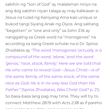
sabihin ng “Son of God” ay malalaman ninyo na
ang ibig sabihin niyan talaga ay may kalikasan si
Jesus na tulad ng Kaniyang Ama kasi unique or
bukod tangi Siyang Anak ng Diyos. Ang salitang
“begotten” or “one and only” sa John 3:16 ay
nanggaling sa Greek word na “monogenes” na
according sa isang Greek scholar na si Dr. Spiros
Zhodiates ay
“The word ‘monogones’ actually is a
compound of the word, ‘alone,’ and the word
‘genos,’ ‘race, stock, family.’ Here we are told that
He who came to reveal God—Jesus Christ—is of
the same family, of the same stock, of the same
race as God. He is in no way less God than His
Father”
(Spiros Zhodiates,
Was Christ God?
p. 21)
.
So basa-basa lang pag may time. They will try to
connect
Matthew 28:19
with
Acts 2:38
as if pareho