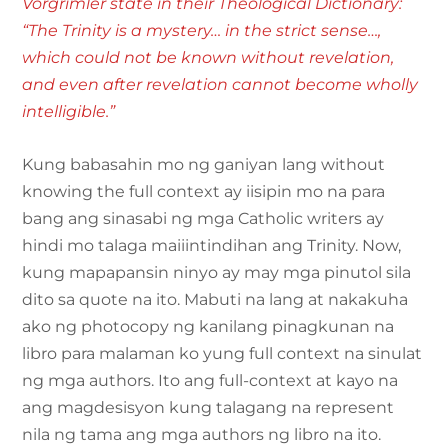
Vorgrimler state in their Theological Dictionary:
“The Trinity is a mystery… in the strict sense…,
which could not be known without revelation,
and even after revelation cannot become wholly
intelligible.”
Kung babasahin mo ng ganiyan lang without
knowing the full context ay iisipin mo na para
bang ang sinasabi ng mga Catholic writers ay
hindi mo talaga maiiintindihan ang Trinity. Now,
kung mapapansin ninyo ay may mga pinutol sila
dito sa quote na ito. Mabuti na lang at nakakuha
ako ng photocopy ng kanilang pinagkunan na
libro para malaman ko yung full context na sinulat
ng mga authors. Ito ang full-context at kayo na
ang magdesisyon kung talagang na represent
nila ng tama ang mga authors ng libro na ito.