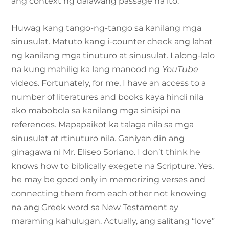
ang context ng dalawang passage na ito.
Huwag kang tango-ng-tango sa kanilang mga
sinusulat. Matuto kang i-counter check ang lahat
ng kanilang mga tinuturo at sinusulat. Lalong-lalo
na kung mahilig ka lang manood ng
YouTube
videos. Fortunately, for me, I have an access to a
number of literatures and books kaya hindi nila
ako mabobola sa kanilang mga sinisipi na
references. Mapapaikot ka talaga nila sa mga
sinusulat at rtinuturo nila. Ganiyan din ang
ginagawa ni Mr. Eliseo Soriano. I don’t think he
knows how to biblically exegete na Scripture. Yes,
he may be good only in memorizing verses and
connecting them from each other not knowing
na ang Greek word sa New Testament ay
maraming kahulugan. Actually, ang salitang “love”