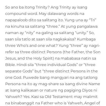
So ano ba itong Trinity? Ang Trinity ay isang
compound word. May dalawang words na
napapaloob dito sa salitang ito. Yung una ay “Tri”
na kinuha sa salitang “three.” At yung pangalawa
naman ay “nity” na galing sa salitang “unity.” So,
saan sila tatlo at saan sila nagkakaisa? Kumbaga
three Who’s and one what? Yung “three” ay nagri-
refer sa three distinct Persons (the Father, the Son
Jesus, and the Holy Spirit) na mababasa natin sa
Bible. Hindi sila “three individual Gods” or “three
separate Gods” but “three distinct Persons in the
one God. Puwede bang mangyari na ang tatlong
Persona na ito ay mag-share sa isang divine Name
at isang kalikasan or nature ng pagiging Diyos ni
Yahweh? Yes. Kasi sa Old Testament may malimit
na binabanggit na Father who is Yahweh, Angel of