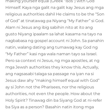
making yourself equal (Greek “isos”) with God
Himself. Kaya nga galit na galit kay Jesus ang mga
religious authorities dahil He claims to be the “Son
of God” at tinatawag pa Niyang “My Father” si God.
Alam ni Jesus ang ibig sabihin nito at ito ang
gusto Niyang ipaalam sa lahat kasama na tayo na
nagbabasa ng gospel account ni John. Sa panahin
natin, walang dating ang tumawag kay God ng
“My Father” kasi nga wala naman tayo sa Israel.
Pero sa context ni Jesus, ng mga apostles, at ng
mga Jewsh authorities they know this. Actually,
ang nagsasabi talaga sa passage na iyan na si
Jesus daw ahy “making himself equal with God”
ay si John not the Pharisees, nor the religious
authorities, not even the people. How about the
Holy Spirit? Tinawag din ba Siyang God at ni-refer
ba Siya as a person? Basahin natin itong mga