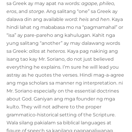
sa Greek ay may apat na words:
agape, phileo,
eros
, and
storge
. Ang salitang “one” sa Greek ay
dalawa din ang available word:
heis
and
hen
. Kaya
hindi lahat ng mababasa mo na “pagmamahal” or
“isa” ay pare-pareho ang kahulugan. Kahit nga
yung salitang “another” ay may dalawang words
sa Greek:
allos
at
heteros
. Kaya pag nakinig ang
isang tao kay Mr. Soriano, do not just believed
everything he explains. I’m sure he will lead you
astray as he quotes the verses. Hindi mag-a-agree
ang mga scholars sa manner ng interpretation. ni
Mr. Soriano especially on the essential doctrines
about God. Ganiyan ang mga founder ng mga
kulto. They will not adhere to the proper
grammatico-historical setting of the Scripture.
Wala silang pakialam sa biblical languages at
figure of speech sa kanilang pagpapaliwanag.