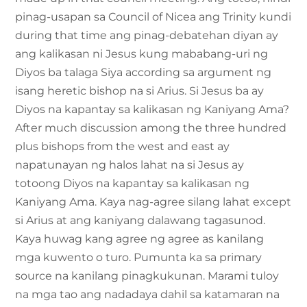
pinag-usapan sa Council of Nicea ang Trinity kundi
during that time ang pinag-debatehan diyan ay
ang kalikasan ni Jesus kung mababang-uri ng
Diyos ba talaga Siya according sa argument ng
isang heretic bishop na si Arius. Si Jesus ba ay
Diyos na kapantay sa kalikasan ng Kaniyang Ama?
After much discussion among the three hundred
plus bishops from the west and east ay
napatunayan ng halos lahat na si Jesus ay
totoong Diyos na kapantay sa kalikasan ng
Kaniyang Ama. Kaya nag-agree silang lahat except
si Arius at ang kaniyang dalawang tagasunod.
Kaya huwag kang agree ng agree as kanilang
mga kuwento o turo. Pumunta ka sa primary
source na kanilang pinagkukunan. Marami tuloy
na mga tao ang nadadaya dahil sa katamaran na