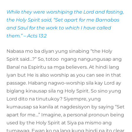
While they were worshiping the Lord and fasting,
the Holy Spirit said, “Set apart for me Barnabas
and Saul for the work to which I have called
them.” – Acts 13:2
Nabasa mo ba diyan yung sinabing “the Holy
Spirit said…?” So, totoo ngang nangungusap ang
Banal na Espiritu sa mga believers. At hindi lang
iyan but He is also worship as you can see in that
passage. Habang nagwo-worship sila kay Lord ay
biglang kinausap sila ng Holy Spirit. So sino yung
Lord dito na tinutukoy? Siyempre, yung
kumausap sa kanila at nagdesisyon by saying “Set
apart for me…” Imagine, a personal pronoun being
used by the Holy Spirit at Siya pa mismo ang
tumawag. Ewan ko na lang kung hindi pa ito clear