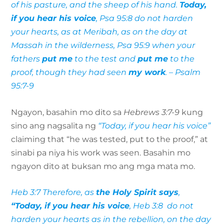
of his pasture, and the sheep of his hand.
Today,
if you hear his voice
, Psa 95:8 do not harden
your hearts, as at Meribah, as on the day at
Massah in the wilderness, Psa 95:9 when your
fathers
put me
to the test and
put me
to the
proof, though they had seen
my work
. – Psalm
95:7-9
Ngayon, basahin mo dito sa
Hebrews 3:7-9
kung
sino ang nagsalita ng
“Today, if you hear his voice”
claiming that “he was tested, put to the proof,” at
sinabi pa niya his work was seen. Basahin mo
ngayon dito at buksan mo ang mga mata mo.
Heb 3:7
Therefore, as
the Holy Spirit says
,
“Today, if you hear his voice
, Heb 3:8 do not
harden your hearts as in the rebellion, on the day