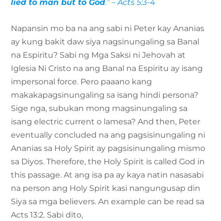
lied to man but to God
.” – Acts 5:3-4
Napansin mo ba na ang sabi ni Peter kay Ananias
ay kung bakit daw siya nagsinungaling sa Banal
na Espiritu? Sabi ng Mga Saksi ni Jehovah at
Iglesia Ni Cristo na ang Banal na Espiritu ay isang
impersonal force. Pero paaano kang
makakapagsinungaling sa isang hindi persona?
Sige nga, subukan mong magsinungaling sa
isang electric current o lamesa? And then, Peter
eventually concluded na ang pagsisinungaling ni
Ananias sa Holy Spirit ay pagsisinungaling mismo
sa Diyos. Therefore, the Holy Spirit is called God in
this passage. At ang isa pa ay kaya natin nasasabi
na person ang Holy Spirit kasi nangungusap din
Siya sa mga believers. An example can be read sa
Acts 13:2. Sabi dito,