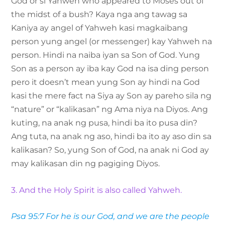
God or si Yahweh who appeared to Moses out of
the midst of a bush? Kaya nga ang tawag sa
Kaniya ay angel of Yahweh kasi magkaibang
person yung angel (or messenger) kay Yahweh na
person. Hindi na naiba iyan sa Son of God. Yung
Son as a person ay iba kay God na isa ding person
pero it doesn’t mean yung Son ay hindi na God
kasi the mere fact na Siya ay Son ay pareho sila ng
“nature” or “kalikasan” ng Ama niya na Diyos. Ang
kuting, na anak ng pusa, hindi ba ito pusa din?
Ang tuta, na anak ng aso, hindi ba ito ay aso din sa
kalikasan? So, yung Son of God, na anak ni God ay
may kalikasan din ng pagiging Diyos.
3. And the Holy Spirit is also called Yahweh.
Psa 95:7 For he is our God, and we are the people