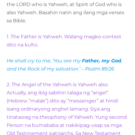
the LORD who is Yahweh, at Spirit of God who is
also Yahweh. Basahin natin ang ilang mga verses
sa Bible.
1. The Father is Yahweh. Walang magko-contest
dito na kulto.
He shall cry to me, ‘You are my
Father, my God
,
and the Rock of my salvation.’ – Psalm 89:26
2. The Angel of the Yahweh is Yahweh also.
Actually, ang ibig sabihin talaga ng “angel”
(Hebrew “malak”) dito ay “messenger” at hindi
isang ordinaryong anghel lamang. Siya ang
tinatawag na
theophany
of Yahweh. Yung second
Person na bumababa at nakikipag-usap sa mga
Old Testmement patriarchs. Sa New Testament