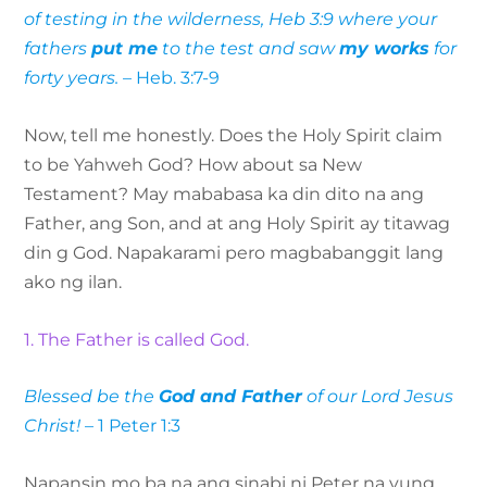
of testing in the wilderness, Heb 3:9 where your
fathers
put me
to the test and saw
my works
for
forty years.
– Heb. 3:7-9
Now, tell me honestly. Does the Holy Spirit claim
to be Yahweh God? How about sa New
Testament? May mababasa ka din dito na ang
Father, ang Son, and at ang Holy Spirit ay titawag
din g God. Napakarami pero magbabanggit lang
ako ng ilan.
1. The Father is called God.
Blessed be the
God and Father
of our Lord Jesus
Christ!
– 1 Peter 1:3
Napansin mo ba na ang sinabi ni Peter na yung