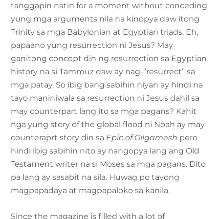
tanggapin natin for a moment without conceding
yung mga arguments nila na kinopya daw itong
Trinity sa mga Babylonian at Egyptian triads. Eh,
papaano yung resurrection ni Jesus? May
ganitong concept din ng resurrection sa Egyptian
history na si Tammuz daw ay nag-“resurrect” sa
mga patay. So ibig bang sabihin niyan ay hindi na
tayo maniniwala sa resurrection ni Jesus dahil sa
may counterpart lang ito sa mga pagans? Kahit
nga yung story of the global flood ni Noah ay may
counteraprt story din sa
Epic of Gilgamesh
pero
hindi ibig sabihin nito ay nangopya lang ang Old
Testament writer na si Moses sa mga pagans. Dito
pa lang ay sasabit na sila. Huwag po tayong
magpapadaya at magpapaloko sa kanila.
Since the magazine is filled with a lot of