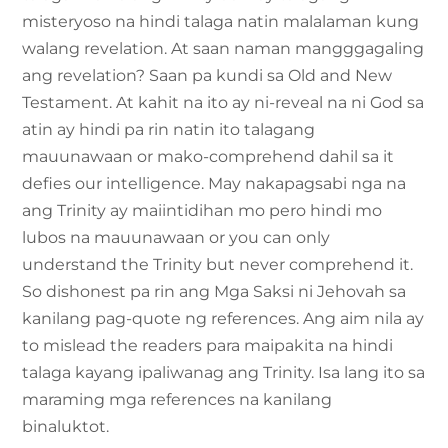
misteryoso na hindi talaga natin malalaman kung
walang revelation. At saan naman mangggagaling
ang revelation? Saan pa kundi sa Old and New
Testament. At kahit na ito ay ni-reveal na ni God sa
atin ay hindi pa rin natin ito talagang
mauunawaan or mako-comprehend dahil sa it
defies our intelligence. May nakapagsabi nga na
ang Trinity ay maiintidihan mo pero hindi mo
lubos na mauunawaan or you can only
understand the Trinity but never comprehend it.
So dishonest pa rin ang Mga Saksi ni Jehovah sa
kanilang pag-quote ng references. Ang aim nila ay
to mislead the readers para maipakita na hindi
talaga kayang ipaliwanag ang Trinity. Isa lang ito sa
maraming mga references na kanilang
binaluktot.