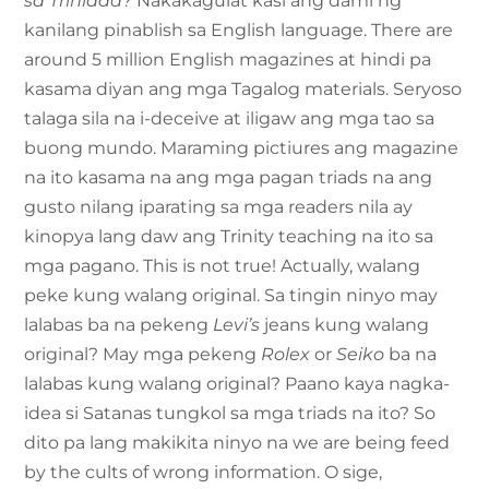
sa Trinidad?
Nakakagulat kasi ang dami ng
kanilang pinablish sa English language. There are
around 5 million English magazines at hindi pa
kasama diyan ang mga Tagalog materials. Seryoso
talaga sila na i-deceive at iligaw ang mga tao sa
buong mundo. Maraming pictiures ang magazine
na ito kasama na ang mga pagan triads na ang
gusto nilang iparating sa mga readers nila ay
kinopya lang daw ang Trinity teaching na ito sa
mga pagano. This is not true! Actually, walang
peke kung walang original. Sa tingin ninyo may
lalabas ba na pekeng
Levi’s
jeans kung walang
original? May mga pekeng
Rolex
or
Seiko
ba na
lalabas kung walang original? Paano kaya nagka-
idea si Satanas tungkol sa mga triads na ito? So
dito pa lang makikita ninyo na we are being feed
by the cults of wrong information. O sige,