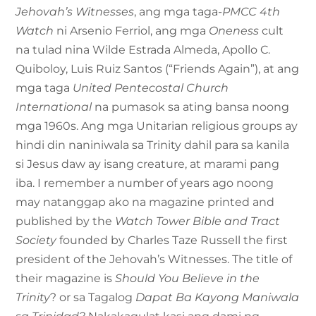
Jehovah’s Witnesses
, ang mga taga-
PMCC 4th
Watch
ni Arsenio Ferriol, ang mga
Oneness
cult
na tulad nina Wilde Estrada Almeda, Apollo C.
Quiboloy, Luis Ruiz Santos (“Friends Again”), at ang
mga taga
United Pentecostal Church
International
na pumasok sa ating bansa noong
mga 1960s. Ang mga Unitarian religious groups ay
hindi din naniniwala sa Trinity dahil para sa kanila
si Jesus daw ay isang creature, at marami pang
iba. I remember a number of years ago noong
may natanggap ako na magazine printed and
published by the
Watch Tower Bible and Tract
Society
founded by Charles Taze Russell the first
president of the Jehovah’s Witnesses. The title of
their magazine is
Should You Believe in the
Trinity
? or sa Tagalog
Dapat Ba Kayong Maniwala