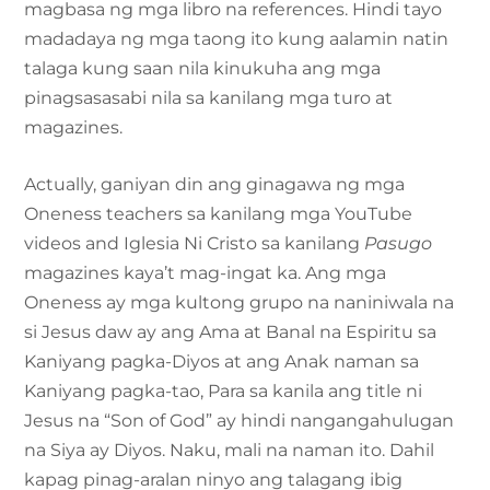
magbasa ng mga libro na references. Hindi tayo
madadaya ng mga taong ito kung aalamin natin
talaga kung saan nila kinukuha ang mga
pinagsasasabi nila sa kanilang mga turo at
magazines.
Actually, ganiyan din ang ginagawa ng mga
Oneness teachers sa kanilang mga YouTube
videos and Iglesia Ni Cristo sa kanilang
Pasugo
magazines kaya’t mag-ingat ka. Ang mga
Oneness ay mga kultong grupo na naniniwala na
si Jesus daw ay ang Ama at Banal na Espiritu sa
Kaniyang pagka-Diyos at ang Anak naman sa
Kaniyang pagka-tao, Para sa kanila ang title ni
Jesus na “Son of God” ay hindi nangangahulugan
na Siya ay Diyos. Naku, mali na naman ito. Dahil
kapag pinag-aralan ninyo ang talagang ibig