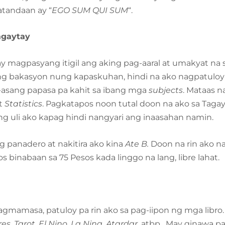
tandaan ay “
EGO SUM QUI SUM
“.
Tagaytay
 magpasyang itigil ang aking pag-aaral at umakyat na 
g bakasyon nung kapaskuhan, hindi na ako nagpatuloy 
g-asang papasa pa kahit sa ibang mga
subjects
. Mataas n
t
Statistics
. Pagkatapos noon tutal doon na ako sa Taga
ng uli ako kapag hindi nangyari ang inaasahan namin.
g panadero at nakitira ako kina
Ate B.
Doon na rin ako n
s binabaan sa 75 Pesos kada linggo na lang, libre lahat.
mamasa, patuloy pa rin ako sa pag-iipon ng mga libro
res
,
Tarot
,
El Nino
,
La Nina
,
Atardar,
atbp. May ginawa p