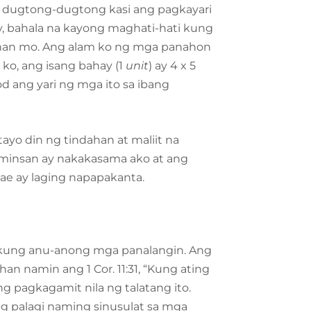
, dugtong-dugtong kasi ang pagkayari
y, bahala na kayong maghati-hati kung
an mo. Ang alam ko ng mga panahon
 ko, ang isang bahay (1
unit
) ay 4 x 5
d ang yari ng mga ito sa ibang
ayo din ng tindahan at maliit na
-minsan ay nakakasama ako at ang
ae ay laging napapakanta.
at kung anu-anong mga panalangin. Ang
han namin ang 1 Cor. 11:31, “Kung ating
ang pagkagamit nila ng talatang ito.
ang palagi naming sinusulat sa mga