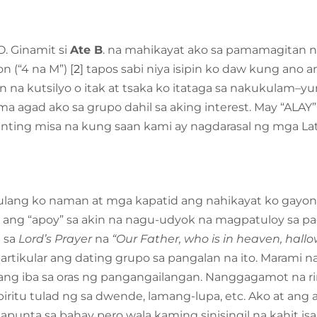
. Ginamit si
Ate B
. na mahikayat ako sa pamamagitan 
 (“4 na M”) [
2
] tapos sabi niya isipin ko daw kung ano 
n na kutsilyo o itak at tsaka ko itataga sa nakukula
ma agad ako sa grupo dahil sa aking interest. May “ALAY
ting misa na kung saan kami ay nagdarasal ng mga Lati
ng ko naman at mga kapatid ang nahikayat ko gayon
in ang “apoy” sa akin na nagu-udyok na magpatuloy sa p
 sa
Lord’s Prayer
na
“Our Father, who is in heaven, hal
artikular ang dating grupo sa pangalan na ito. Marami 
 ang iba sa oras ng pangangailangan. Nanggagamot na ri
u tulad ng sa dwende, lamang-lupa, etc. Ako at ang ak
apunta sa bahay pero wala kaming sinisingil na kahit is