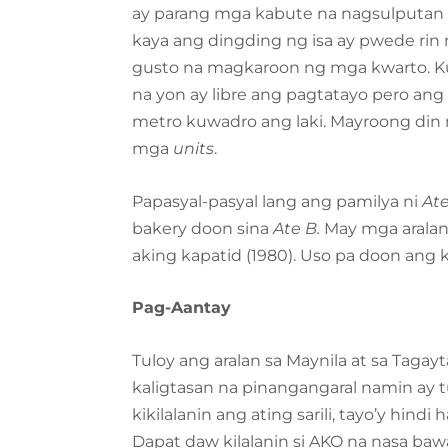
ay parang mga kabute na nagsulputan 
kaya ang dingding ng isa ay pwede rin 
gusto na magkaroon ng mga kwarto. K
na yon ay libre ang pagtatayo pero an
metro kuwadro ang laki. Mayroong din m
mga
units
.
Papasyal-pasyal lang ang pamilya ni
Ate
bakery doon sina
Ate B.
May mga aralan
aking kapatid (1980). Uso pa doon ang
Pag-Aantay
Tuloy ang aralan sa Maynila at sa Tag
kaligtasan na pinangangaral namin ay tun
kikilalanin ang ating sarili, tayo’y hin
Dapat daw kilalanin si AKO na nasa ba