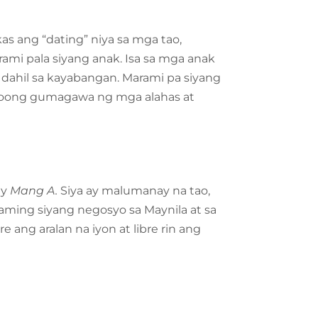
kas ang “dating” niya sa mga tao,
mi pala siyang anak. Isa sa mga anak
 dahil sa kayabangan. Marami pa siyang
ayroong gumagawa ng mga alahas at
ay
Mang A.
Siya ay malumanay na tao,
raming siyang negosyo sa Maynila at sa
re ang aralan na iyon at libre rin ang