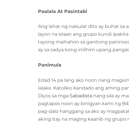
Paalala At Pasintabi
Ang lahat ng naisulat dito ay buhat sa
layon na siraan ang grupo kundi ipakita
tayong maihahon sa ganitong paniniwa
ay sa sadya kong inilihim upang panga
Panimula
Edad 14 pa lang ako noon nang magsim
lalake. Katoliko Kandado ang aming pa
Diyos sa mga
Sabadista
nang sila ay m
pagtapos noon ay binigyan kami ng Bib
pag-dalo hanggang sa ako ay magpatal
aking itay na maging kaanib ng grupo n