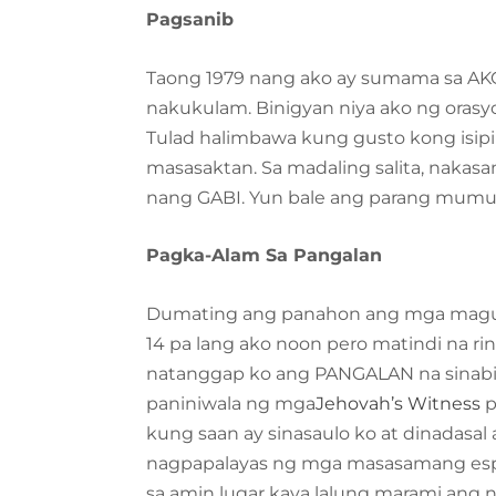
Pagsanib
Taong 1979 nang ako ay sumama sa AKO
nakukulam. Binigyan niya ako ng orasyon
Tulad halimbawa kung gusto kong isipi
masasaktan. Sa madaling salita, nakasa
nang GABI. Yun bale ang parang mumun
Pagka-Alam Sa Pangalan
Dumating ang panahon ang mga magula
14 pa lang ako noon pero matindi na r
natanggap ko ang PANGALAN na sinabi
paniniwala ng mga
Jehovah’s Witness
p
kung saan ay sinasaulo ko at dinadasal
nagpapalayas ng mga masasamang espirit
sa amin lugar kaya lalung marami ang n