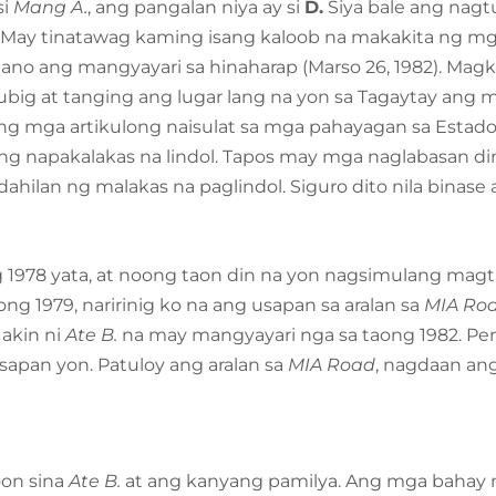
si
Mang A.
, ang pangalan niya ay si
D.
Siya bale ang nagtu
. May tinatawag kaming isang kaloob na makakita ng m
g ano ang mangyayari sa hinaharap (Marso 26, 1982). Ma
big at tanging ang lugar lang na yon sa Tagaytay ang ma
g mga artikulong naisulat sa mga pahayagan sa Estado
ang napakalakas na lindol. Tapos may mga naglabasan d
hilan ng malakas na paglindol. Siguro dito nila binas
g 1978 yata, at noong taon din na yon nagsimulang magt
oong 1979, naririnig ko na ang usapan sa aralan sa
MIA Ro
 akin ni
Ate B.
na may mangyayari nga sa taong 1982. Pe
sapan yon. Patuloy ang aralan sa
MIA Road
, nagdaan an
on sina
Ate B.
at ang kanyang pamilya. Ang mga bahay na