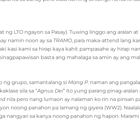
at ng LTO ngayon sa Pasay). Tuwing linggo ang aralan at 
ahay namin noon ay sa
TRAMO
, para maka-attend lang ka
Laki kasi kami sa hirap kaya kahit pampasahe ay hirap
t pinagpapawisan basta ang mahalaga sa amin ay ang ma
 ng grupo, samantalang si
Mang P.
naman ang pangalaw
klase sila sa “
Agnus Dei
” ito yung parang pinag-aralan 
nd
nila pero nang lumaon ay nalaman ko rin na pinsan pa
yon noong panahon pa lamang ng giyera (WW2). Naalala
mga nangyari sa kanya noong panahon ng hapon. Marami