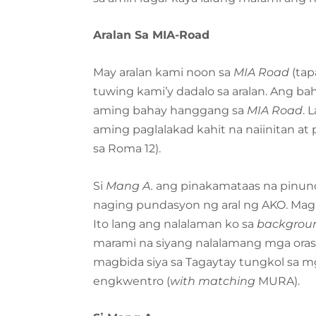
Aralan Sa MIA-Road
May aralan kami noon sa
MIA Road
(tap
tuwing kami’y dadalo sa aralan. Ang b
aming bahay hanggang sa
MIA Road
. 
aming paglalakad kahit na naiinitan a
sa Roma 12).
Si
Mang A.
ang pinakamataas na pinuno
naging pundasyon ng aral ng AKO. Magka
Ito lang ang nalalaman ko sa
backgrou
marami na siyang nalalamang mga oras
magbida siya sa Tagaytay tungkol sa 
engkwentro (
with matching
MURA).