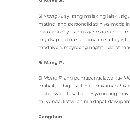
Si Mang A.
Si
Mang A.
ay isang malaking lalaki, sig
matindi ang personalidad niya–madalin
niya ay si
Boy–
isang
trying hard
na tumu
mga kapatid na sumama rin sa Tagaytay
medalyon, mayroong nagtitinda, at m
Si Mang P.
Si
Mang P.
ang pumapangalawa kay
Ma
mabait, at higit sa lahat, mayaman. Si
probinsya nila sa Iloilo. Siya rin ang ma
miryenda, katwiran nila dapat daw ipama
Pangitain