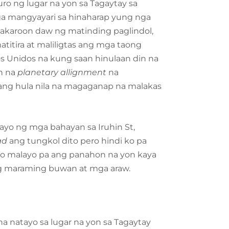
ro ng lugar na yon sa Tagaytay sa
ga mangyayari sa hinaharap yung nga
gkakaroon daw ng matinding paglindol,
titira at maliligtas ang mga taong
s Unidos na kung saan hinulaan din na
in na
planetary allignment
na
e ang hula nila na magaganap na malakas
ayo ng mga bahayan sa Iruhin St,
ad
ang tungkol dito pero hindi ko pa
ro malayo pa ang panahon na yon kaya
g maraming buwan at mga araw.
 natayo sa lugar na yon sa Tagaytay