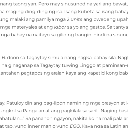
nang taong yan. Pero may sinusunod na yari ang bawat
na maging ding-ding ng isa. Isang kubeta sa isang baha
ung malaki ang pamilya mga 2
units
ang pwedeng upah
g mga materyales at ang
labor
sa yo ang gastos. Sa tantya
ga bahay na naitayo sa gilid ng bangin, hindi na sinuno
 B.
doon sa Tagaytay simula nang nagka-bahay sila. Nagt
 na ginaganap sa Tagaytay tuwing Linggo at paminsan
 kantahan pagtapos ng aralan kaya ang kapatid kong bab
aytay. Patuloy din ang pag-iipon namin ng mga orasyon 
gkol sa Pangalan at ang pagkilala sa sarili. Naging basi
di hahatulan…” Sa panahon ngayon, nakita ko na mali pala 
wat tao, yung inner man o yung
EGO
. Kaya nga sa Latin 