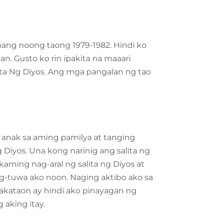
amang noong taong 1979-1982. Hindi ko
n. Gusto ko rin ipakita na maaari
ta Ng Diyos. Ang mga pangalan ng tao
anak sa aming pamilya at tanging
Diyos. Una kong narinig ang salita ng
kaming nag-aral ng salita ng Diyos at
ng-tuwa ako noon. Naging aktibo ako sa
kataon ay hindi ako pinayagan ng
 aking itay.