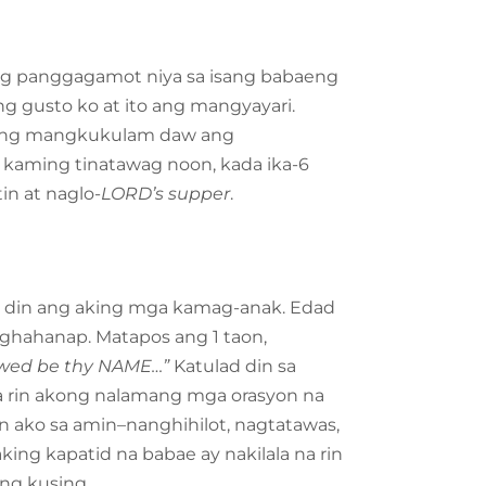
ng panggagamot niya sa isang babaeng
ang gusto ko at ito ang mangyayari.
m–yung mangkukulam daw ang
” kaming tinatawag noon, kada ika-6
n at naglo-
LORD’s supper
.
 din ang aking mga kamag-anak. Edad
aghahanap. Matapos ang 1 taon,
lowed be thy NAME…”
Katulad din sa
na rin akong nalamang mga orasyon na
n ako sa amin–nanghihilot, nagtatawas,
ing kapatid na babae ay nakilala na rin
ang kusing.