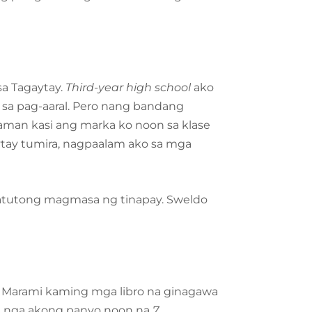
sa Tagaytay.
Third-year high school
ako
sa pag-aaral. Pero nang bandang
aman kasi ang marka ko noon sa klase
ytay tumira, nagpaalam ako sa mga
atutong magmasa ng tinapay. Sweldo
. Marami kaming mga libro na ginagawa
a nga akong panyo noon na
7