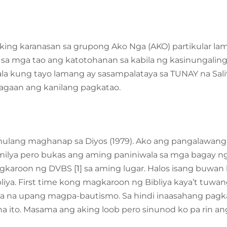
 aking karanasan sa grupong Ako Nga (AKO) partikular l
 sa mga tao ang katotohanan sa kabila ng kasinungalinga
la kung tayo lamang ay sasampalataya sa TUNAY na Sali
lagaan ang kanilang pagkatao.
ulang maghanap sa Diyos (1979). Ako ang pangalawang 
milya pero bukas ang aming paniniwala sa mga bagay ng 
agkaroon ng DVBS [
1
] sa aming lugar. Halos isang buwan 
liya. First time kong magkaroon ng Bibliya kaya’t tuwa
a na upang magpa-bautismo. Sa hindi inaasahang pagka
a ito. Masama ang aking loob pero sinunod ko pa rin ang