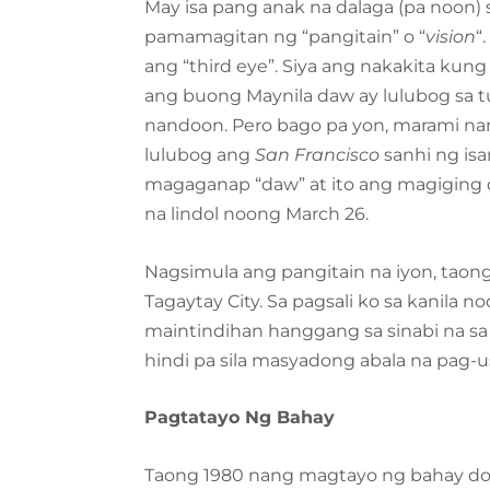
May isa pang anak na dalaga (pa noon) 
pamamagitan ng “pangitain” o “
vision
“
ang “third eye”. Siya ang nakakita kun
ang buong Maynila daw ay lulubog sa tu
nandoon. Pero bago pa yon, marami nan
lulubog ang
San Francisco
sanhi ng is
magaganap “daw” at ito ang magiging da
na lindol noong March 26.
Nagsimula ang pangitain na iyon, taon
Tagaytay City. Sa pagsali ko sa kanila n
maintindihan hanggang sa sinabi na sa
hindi pa sila masyadong abala na pag-u
Pagtatayo Ng Bahay
Taong 1980 nang magtayo ng bahay do