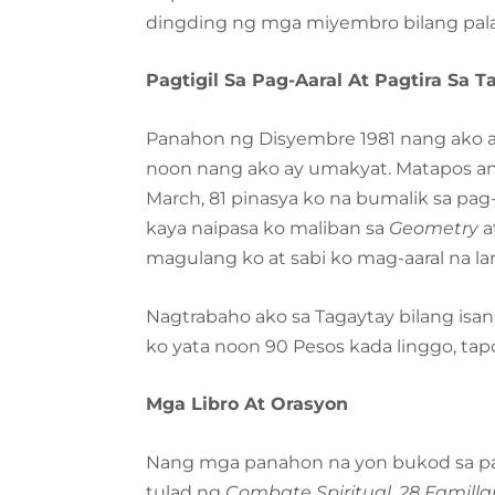
dingding ng mga miyembro bilang pala
Pagtigil Sa Pag-Aaral At Pagtira Sa 
Panahon ng Disyembre 1981 nang ako ay
noon nang ako ay umakyat. Matapos an
March, 81 pinasya ko na bumalik sa pa
kaya naipasa ko maliban sa
Geometry
a
magulang ko at sabi ko mag-aaral na la
Nagtrabaho ako sa Tagaytay bilang isan
ko yata noon 90 Pesos kada linggo, tapo
Mga Libro At Orasyon
Nang mga panahon na yon bukod sa pag
tulad ng
Combate Spiritual
,
28 Familla