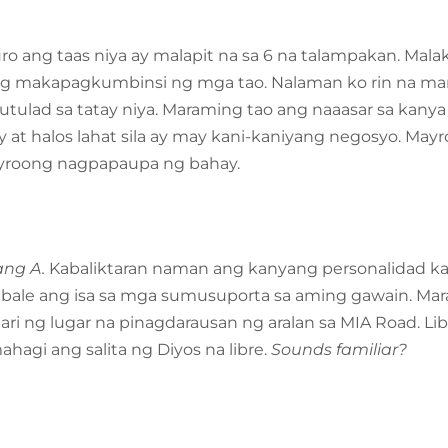
uro ang taas niya ay malapit na sa 6 na talampakan. Mala
g makapagkumbinsi ng mga tao. Nalaman ko rin na mara
tulad sa tatay niya. Maraming tao ang naaasar sa kanya
 at halos lahat sila ay may kani-kaniyang negosyo. M
ayroong nagpapaupa ng bahay.
ng A.
Kabaliktaran naman ang kanyang personalidad k
ya bale ang isa sa mga sumusuporta sa aming gawain. Ma
y-ari ng lugar na pinagdarausan ng aralan sa MIA Road. Lib
hagi ang salita ng Diyos na libre.
Sounds familiar?