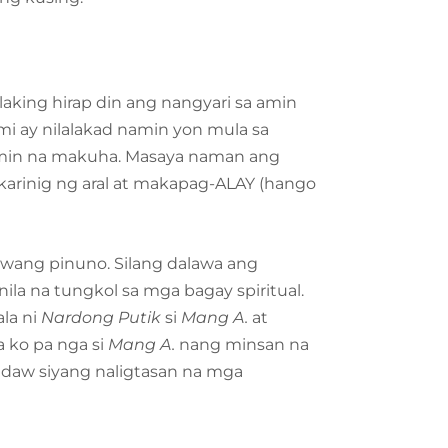
laking hirap din ang nangyari sa amin
mi ay nilalakad namin yon mula sa
 namin na makuha. Masaya naman ang
karinig ng aral at makapag-ALAY (hango
ang pinuno. Silang dalawa ang
nila na tungkol sa mga bagay spiritual.
la ni
Nardong Putik
si
Mang A.
at
 ko pa nga si
Mang A.
nang minsan na
 daw siyang naligtasan na mga